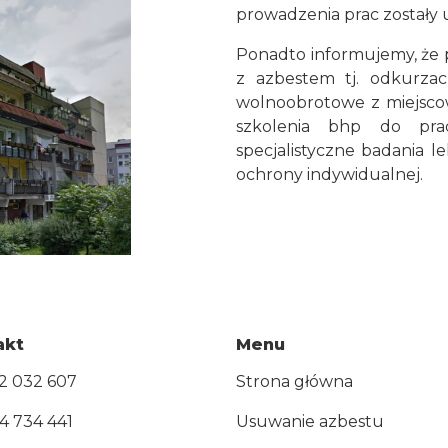
prowadzenia prac zostały 
Ponadto informujemy, że p
z azbestem tj. odkurza
wolnoobrotowe z miejscow
szkolenia bhp do pra
specjalistyczne badania l
ochrony indywidualnej.
akt
Menu
2 032 607
Strona główna
4 734 441
Usuwanie azbestu