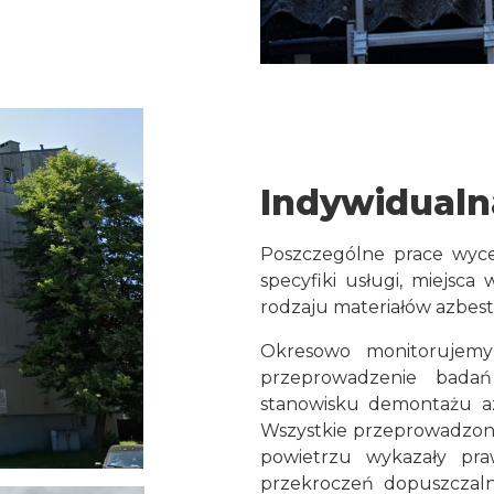
Indywidualn
Poszczególne prace wyce
specyfiki usługi, miejsc
rodzaju materiałów azbest
Okresowo monitorujem
przeprowadzenie badań
stanowisku demontażu a
Wszystkie przeprowadzone
powietrzu wykazały praw
przekroczeń dopuszczaln