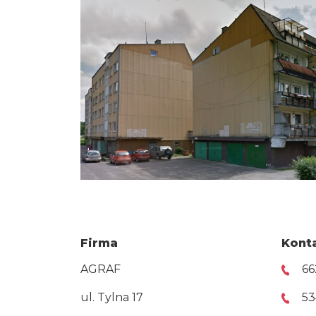
Firma
Kont
AGRAF
66
ul. Tylna 17
53