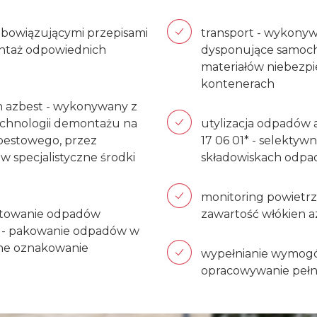
obowiązującymi przepisami
transport - wykony
montaż odpowiednich
dysponujące samoc
materiałów niebezp
kontenerach
h azbest - wykonywany z
echnologii demontażu na
utylizacja odpadów 
estowego, przez
17 06 01* - selekt
 specjalistyczne środki
składowiskach odpa
monitoring powietrza
gotowanie odpadów
zawartość włókien 
u - pakowanie odpadów w
alne oznakowanie
wypełnianie wymogów
opracowywanie pełn