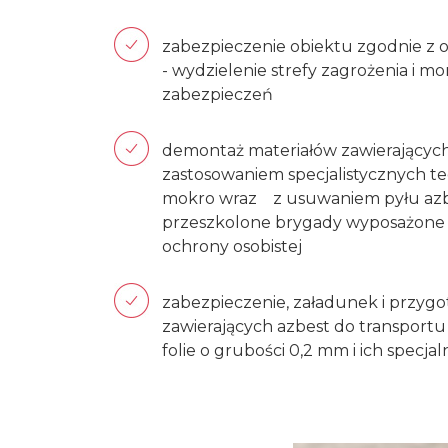
zabezpieczenie obiektu zgodnie z 
- wydzielenie strefy zagrożenia i 
zabezpieczeń
demontaż materiałów zawierającyc
zastosowaniem specjalistycznych t
mokro wraz z usuwaniem pyłu azb
przeszkolone brygady wyposażone w
ochrony osobistej
zabezpieczenie, załadunek i przy
zawierających azbest do transport
folie o grubości 0,2 mm i ich specj