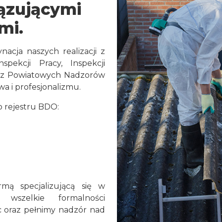
ązującymi
mi.
nacja naszych realizacji z
pekcji Pracy, Inspekcji
az Powiatowych Nadzorów
a i profesjonalizmu.
o rejestru BDO:
mą specjalizującą się w
wszelkie formalności
c oraz pełnimy nadzór nad