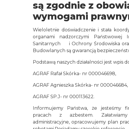
są zgodnie z obowi
wymogami prawny
Wieloletnie doświadczenie i stała koordy
organami nadzorczymi Państwowej Ins
Sanitarnych i Ochrony Środowiska or
Budowlanych są gwarancją bezpieczeństw
Podstawą naszych działalności jest wpis d
AGRAF Rafał Skórka- nr 000046698,
AGRAF Agnieszka Skórka- nr 000046684,
AGRAF SP.J- nr 000113622.
Informujemy Państwa, że jesteśmy fir
pracach z azbestem. Załatwiamy 
administracyjne, opracowujemy plan pra
robotami.Posiadamy szerokie referencje.