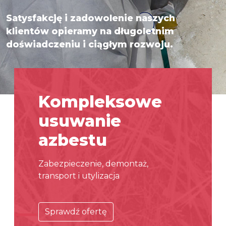
Satysfakcję i zadowolenie naszych
klientów opieramy na długoletnim
doświadczeniu i ciągłym rozwoju.
Kompleksowe
usuwanie
azbestu
Zabezpieczenie, demontaż,
transport i utylizacja
Sprawdź ofertę