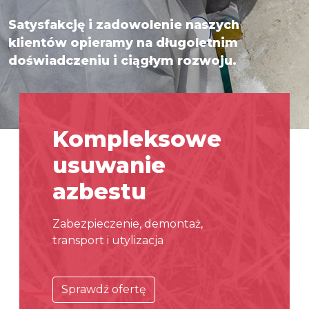
Satysfakcję i zadowolenie naszych
klientów opieramy na długoletnim
doświadczeniu i ciągłym rozwoju.
Kompleksowe
usuwanie
azbestu
Zabezpieczenie, demontaż,
transport i utylizacja
Sprawdź ofertę